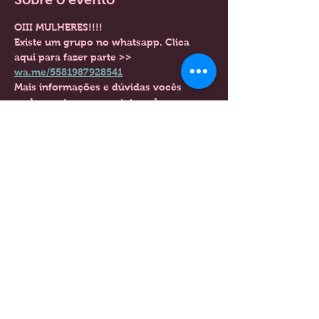
OIII MULHERES!!!!
Existe um grupo no whatsapp. Clica 
aqui para fazer parte >> 
wa.me/5581987928541
Mais informações e dúvidas vocês 
podem entrar em contato pelo 
WhatsApp (081) 9.8792-8541 Thati
Mostrar mais
Compartilhe esse evento