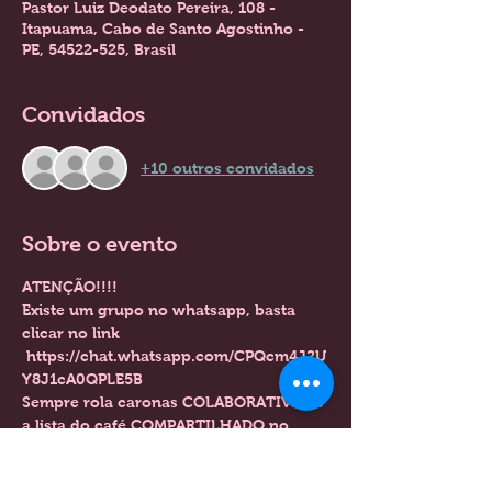
Pastor Luiz Deodato Pereira, 108 -
Itapuama, Cabo de Santo Agostinho -
PE, 54522-525, Brasil
Convidados
+10 outros convidados
Sobre o evento
ATENÇÃO!!!!
Existe um grupo no whatsapp, basta 
clicar no link 
 https://chat.whatsapp.com/CPQcm4J2U
Y8J1cA0QPLE5B 
Sempre rola caronas COLABORATIVAS e 
a lista do café COMPARTILHADO no 
grupo :))
Nossa aula começa ás 08:00hrs no 