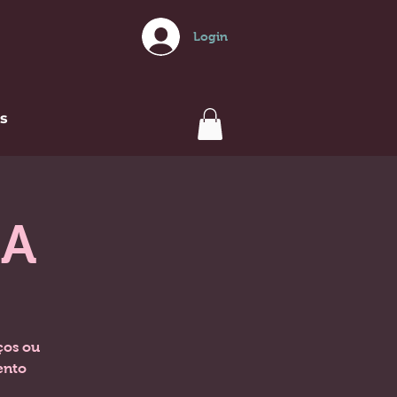
Login
s
NA
ços ou
ento