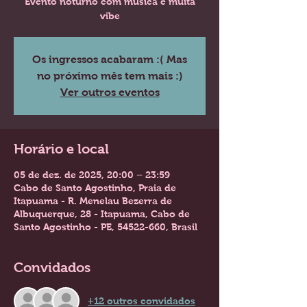
Evento noturno com música e muita
vibe
Os ingressos acabaram :( Mas
no próximo mês tem mais :)
Ver outros eventos
Horário e local
05 de dez. de 2025, 20:00 – 23:59
Cabo de Santo Agostinho, Praia de
Itapuama - R. Menelau Bezerra de
Albuquerque, 28 - Itapuama, Cabo de
Santo Agostinho - PE, 54522-660, Brasil
Convidados
+12 outros convidados