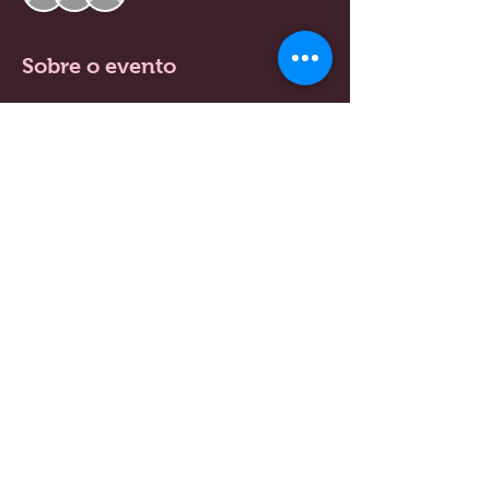
Sobre o evento
INGRESSOS LIMITADOS!!!
Mostrar mais
Compartilhe esse evento
Copyright Mina do Surf 2017. Todos os direitos