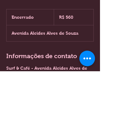
560
Reais
Encerrado
E
R$ 560
brasileiros
n
c
Avenida Alcides Alves de Souza
e
r
r
a
Informações de contato
d
o
Surf & Café - Avenida Alcides Alves de
Souza - Itapuama, Cabo de Santo
Agostinho - PE, Brasil
Copyright Mina do Surf 2017. Todos os direitos